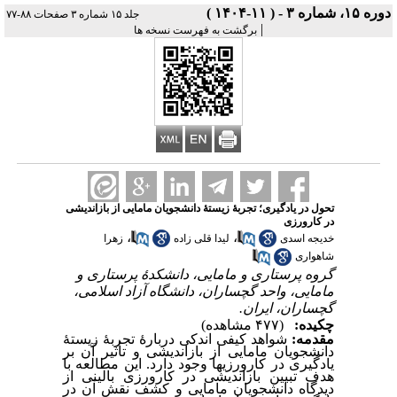
دوره ۱۵، شماره ۳ - ( ۱۱-۱۴۰۴ )
جلد ۱۵ شماره ۳ صفحات ۸۸-۷۷
|
برگشت به فهرست نسخه ها
تحول در یادگیری؛ تجربۀ زیستۀ دانشجویان مامایی از بازاندیشی
در کارورزی
،
،
خدیجه اسدی
لیدا قلی زاده
زهرا
شاهواری
گروه پرستاری و مامایی، دانشکدۀ پرستاری و
مامایی، واحد گچساران، دانشگاه آزاد اسلامی،
گچساران، ایران.
چکیده:
(۴۷۷ مشاهده)
مقدمه:
شواهد کیفی اندکی دربارۀ تجربۀ زیستۀ
دانشجویان مامایی از بازاندیشی و تأثیر آن بر
یادگیری در کارورزی‏‏ها وجود دارد. این مطالعه با
هدف تبیین بازاندیشی در کارورزی بالینی از
دیدگاه دانشجویان مامایی و کشف نقش آن در