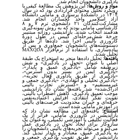
یادگیری دانشجویان انجام شد
.
مواد و روش‌ها:
این پژوهش یک مطالعۀ کیفی با
رویکرد تحلیل محتوای قراردادی بود که در سال
۱۴۰۴ در دانشکدۀ پرستاری و مامایی دانشگاه
آزاد اسلامی واحد گچساران انجام شد.
مشارکت‌کنندگان ۲۱ دانشجوی ترم ۷ و ۸
کارشناسی مامایی بودند که به روش نمونه‌گیری
هدفمند انتخاب شدند. بازاندیشی روزانه مبتنی‏بر
چرخۀ شش‌مرحله‌ای گیبس در طول دورۀ
کارورزی بالینی اجرا شد. داده‌ها از طریق
دست‏نوشته‌های دانشجویان جمع‌آوری و پس از
پیاده‌سازی، با استفاده از نرم‌افزار
MAXQDA
تحلیل شدند.
یافته‌ها
:
تحلیل داده‌ها منجر به استخراج یک طبقۀ
اصلی با عنوان «تحول در یادگیری» و شش
زیرطبقه شامل «یادگیری عمیق و پایدار»،
«یادگیری ایمن در بستر بدون استرس»،
«یادگیری از طریق یادآوری فعال تجربه»،
«یادگیری تحلیلی و انتقادی»، «یادگیری جمعی و
غیرمستقیم» و «گسترش تجارب بالینی
ادراک‌شده» شد. یافته‌ها نشان داد بازاندیشی
موجب تعمیق یادگیری، کاهش اضطراب بالینی،
تقویت تفکر انتقادی، افزایش اعتمادبه‌نفس
حرفه‌ای و جبران محدودیت فرصت‌های بالینی
در آموزش مامایی شده است
.
استنتاج
:
یافته‌های این مطالعه نشان داد که
بازاندیشی در کارورزی مامایی، فراتر از یک
فعالیت تکلیفی یا آموزشیِ تکمیلی، به‌عنوان یک
سازوکار برای ایجاد تحول در یادگیری عمل
می‌کند و می‌تواند تجربه‌های بالینی دانشجویان را
به یادگیری عمیق، معنادار و پایدار تبدیل کند.
بازاندیشی از طریق تقویت یادگیری جمعی و