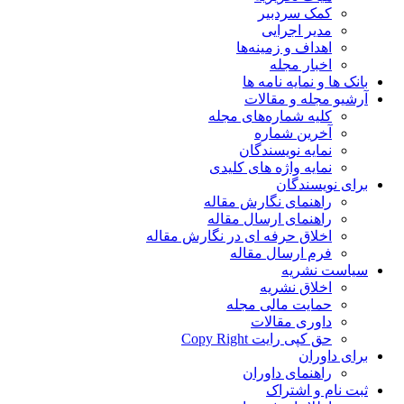
کمک سردبیر
مدیر اجرایی
اهداف و زمینه‌ها
اخبار مجله
بانک ها و نمایه نامه ها
آرشیو مجله و مقالات
کلیه شماره‌های مجله
آخرین شماره
نمایه نویسندگان
نمایه واژه های کلیدی
برای نویسندگان
راهنمای نگارش مقاله
راهنمای ارسال مقاله
اخلاق حرفه ای در نگارش مقاله
فرم ارسال مقاله
سیاست نشریه
اخلاق نشریه
حمایت مالی مجله
داوری مقالات
حق کپی رایت Copy Right
برای داوران
راهنمای داوران
ثبت نام و اشتراک