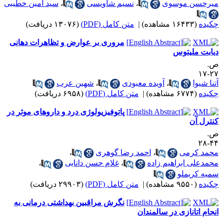
یرحسن موسوی
،
نسیم شاویسی
،
سید امین خطیبی
کیده
(۱۶۴۳۳ مشاهده)
|
متن کامل (PDF)
(۱۳۰۷۶ دریافت)
مروری بر عوارض و تظاهرات دهانی
یابت ملیتوس
.
۲۷-
تنا شیوا
،
آویده معبودی
،
شهین عرب
کیده
(۶۷۷۴ مشاهده)
|
متن کامل (PDF)
(۶۹۵۸ دریافت)
پاتوفیزیولوژی درد و داروهای موثر در
نترل آن
.
۴۴-
حمد کرمی
،
احمد رضا گوهری
،
حمدعلی ابراهیم زاده
،
غلام حسن دانایی
،
میه کریملو
کیده
(۹۵۵۰ مشاهده)
|
متن کامل (PDF)
(۲۹۹۰۳ دریافت)
نگرش مراقبین بهداشتی درمانی به
نجام اتانازی در سالمندان