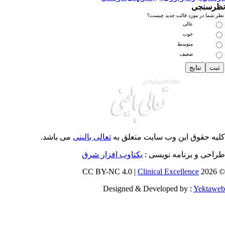
رسنجی
 شما در مورد قالب جدید چیست؟
عالی
خوب
متوسط
ضعیف
یه حقوق این وب سایت متعلق به
تعالی بالینی
می باشد.
احی و برنامه نویسی :
یکتاوب افزار شرق
Clinical Excellence
© 202
Designed & Developed by :
Yektaw