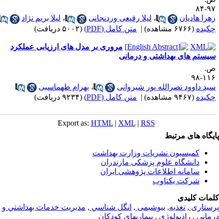
۹۷-
هرا هادیان
،
لیلا رفیعی وردنجانی
،
لیلا بریم نژاد
کیده
(۶۷۶۶ مشاهده)
|
متن کامل (PDF)
(۵۰۰۲ دریافت)
مروری بر مدل های ارزیابی عملکرد
یستم های بهداشتی و درمانی
.
۱۱۶-
ید داوود نصرالله پور شیروانی
،
بهرام طهماسبی
کیده
(۹۴۶۷ مشاهده)
|
متن کامل (PDF)
(۹۲۳۴ دریافت)
Export as:
HTML
|
XML
|
RSS
یگاه های مرتبط
کمیسیون نشریات وزارت بهداشت
دانشگاه علوم پزشکی مازندران
سامانه اطلاعات پژوهشی ایران
شرکت یکتاوب
مات کلیدی
ستاری
,
تغذيه
,
بیوشیمی
,
انگل شناسي
,
مديريت خدمات بهداشتي و
ماني
,
رادیولوژی
,
بیماریهای کودکان