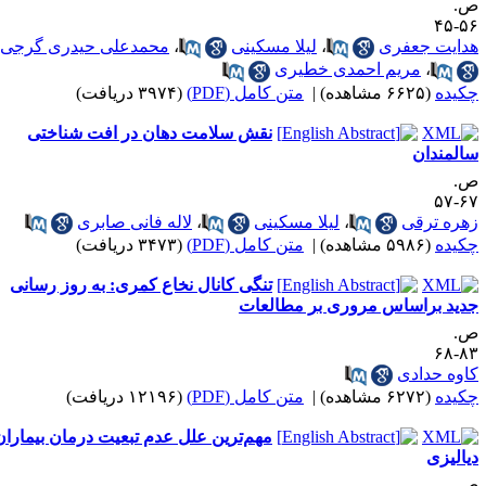
.
۵۶-
دایت جعفری
،
لیلا مسکینی
،
محمدعلی حیدری گرجی
،
مریم احمدی خطیری
کیده
(۶۶۲۵ مشاهده)
|
متن کامل (PDF)
(۳۹۷۴ دریافت)
نقش سلامت دهان در افت شناختی
المندان
.
۶۷-
هره ترقی
،
لیلا مسکینی
،
لاله فانی صابری
کیده
(۵۹۸۶ مشاهده)
|
متن کامل (PDF)
(۳۴۷۳ دریافت)
تنگی کانال نخاع کمری: به روز رسانی
دید براساس مروری بر مطالعات
.
۸۳-
اوه حدادی
کیده
(۶۲۷۲ مشاهده)
|
متن کامل (PDF)
(۱۲۱۹۶ دریافت)
مهم‌ترین علل عدم تبعیت درمان بیماران
یالیزی
.