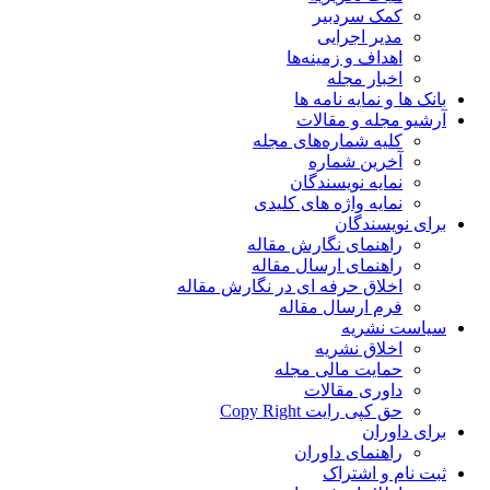
کمک سردبیر
مدیر اجرایی
اهداف و زمینه‌ها
اخبار مجله
بانک ها و نمایه نامه ها
آرشیو مجله و مقالات
کلیه شماره‌های مجله
آخرین شماره
نمایه نویسندگان
نمایه واژه های کلیدی
برای نویسندگان
راهنمای نگارش مقاله
راهنمای ارسال مقاله
اخلاق حرفه ای در نگارش مقاله
فرم ارسال مقاله
سیاست نشریه
اخلاق نشریه
حمایت مالی مجله
داوری مقالات
حق کپی رایت Copy Right
برای داوران
راهنمای داوران
ثبت نام و اشتراک