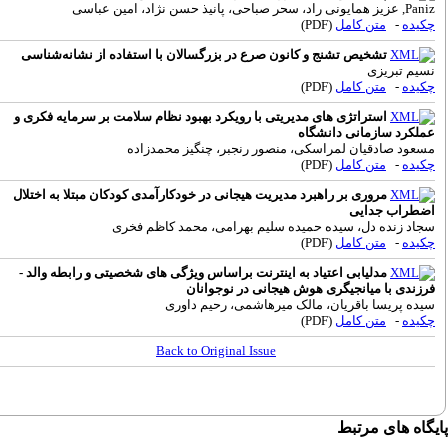
Pa, عزیز همایونی راد، سحر صباحی، پانیذ حسن نژاد، امین عباسی
کیده
-
متن کامل
(PDF)
تشخیص تشنج و کانون صرع در بزرگسالان با استفاده از نشانه‌شناسی
سیم تبریزی
کیده
-
متن کامل
(PDF)
استراتژی های مدیریتی با رویکرد بهبود نظام سلامت بر سرمایه فکری و
ملکرد سازمانی دانشگاه
سعود صادقیان لمراسکی، منصور رنجبر، چنگیز محمدزاده
کیده
-
متن کامل
(PDF)
مروری بر راهبرد مدیریت هیجانی در خودکارآمدی کودکان مبتلا به اختلال
ضطراب جدایی
جاد زنده دل، سیده حمیده سلیم بهرامی، محمد کاظم فخری
کیده
-
متن کامل
(PDF)
مدل‎یابی اعتیاد به اینترنت براساس ویژگی های شخصیتی و رابطه والد -
رزندی با میانجی‎گری هوش ‎هیجانی در نوجوانان
یده پریسا باقریان، مالک میرهاشمی، رحیم داوری
کیده
-
متن کامل
(PDF)
Back to Original Issue
گاه های مرتبط