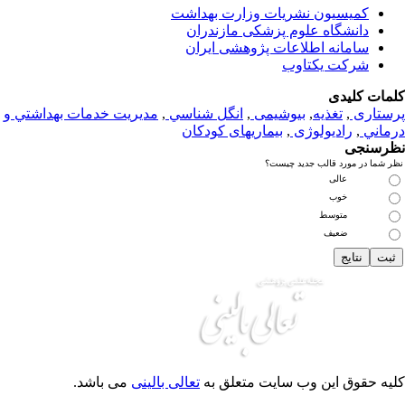
کمیسیون نشریات وزارت بهداشت
دانشگاه علوم پزشکی مازندران
سامانه اطلاعات پژوهشی ایران
شرکت یکتاوب
مات کلیدی
ستاری
,
تغذيه
,
بیوشیمی
,
انگل شناسي
,
مديريت خدمات بهداشتي و
ماني
,
رادیولوژی
,
بیماریهای کودکان
رسنجی
 شما در مورد قالب جدید چیست؟
عالی
خوب
متوسط
ضعیف
یه حقوق این وب سایت متعلق به
تعالی بالینی
می باشد.