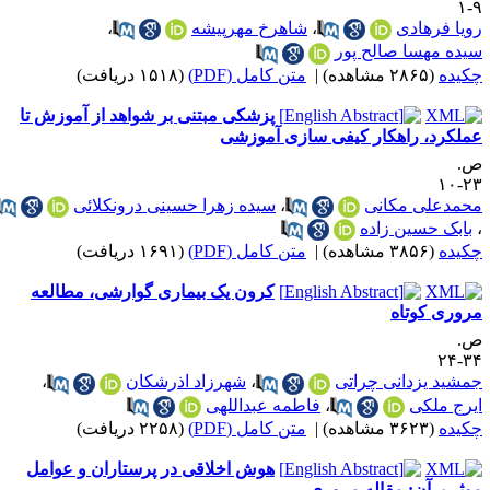
۹
ویا فرهادی
،
شاهرخ مهرپیشه
،
یده مهسا صالح پور
کیده
(۲۸۶۵ مشاهده)
|
متن کامل (PDF)
(۱۵۱۸ دریافت)
پزشکی مبتنی بر شواهد از آموزش تا
ملکرد، راهکار کیفی سازی آموزشی
.
۲۳-
حمدعلی مکانی
،
سیده زهرا حسینی درونکلائی
بابک حسین زاده
کیده
(۳۸۵۶ مشاهده)
|
متن کامل (PDF)
(۱۶۹۱ دریافت)
کرون یک بیماری گوارشی، مطالعه
روری کوتاه
.
۳۴-
مشید یزدانی چراتی
،
شهرزاد اذرشکان
،
یرج ملکی
،
فاطمه عبداللهی
کیده
(۳۶۲۳ مشاهده)
|
متن کامل (PDF)
(۲۲۵۸ دریافت)
هوش اخلاقی در پرستاران و عوامل
وثر برآن: مقاله مروری