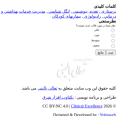
مات کلیدی
ستاری
,
تغذيه
,
بیوشیمی
,
انگل شناسي
,
مديريت خدمات بهداشتي و
ماني
,
رادیولوژی
,
بیماریهای کودکان
رسنجی
 شما در مورد قالب جدید چیست؟
عالی
خوب
متوسط
ضعیف
یه حقوق این وب سایت متعلق به
تعالی بالینی
می باشد.
احی و برنامه نویسی :
یکتاوب افزار شرق
Clinical Excellence
© 202
Designed & Developed by :
Yektaw