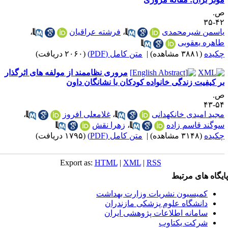
.
۴۲-
اسمن شیرمحمدی
،
فرشته عراقیان
،
اهره یعقوبی
کیده
(۳۸۸۱ مشاهده)
|
متن کامل (PDF)
(۲۰۶۰ دریافت)
مروری نظاممند از مولفه های اثرگذار
ر کیفیت زندگی خانواده کودکان با نشانگان داون
.
۵۴-
جید امیدی خانکهدانی
،
غلامعلی افروز
،
وگند قاسم زاده
،
زهرا نقش
کیده
(۳۱۴۸ مشاهده)
|
متن کامل (PDF)
(۱۷۹۵ دریافت)
Export as:
HTML
|
XML
|
RSS
یگاه های مرتبط
کمیسیون نشریات وزارت بهداشت
دانشگاه علوم پزشکی مازندران
سامانه اطلاعات پژوهشی ایران
شرکت یکتاوب