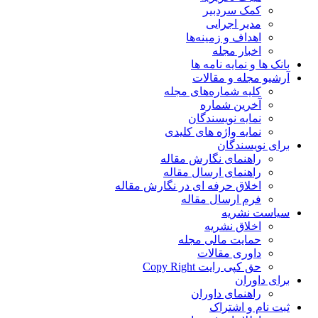
کمک سردبیر
مدیر اجرایی
اهداف و زمینه‌ها
اخبار مجله
بانک ها و نمایه نامه ها
آرشیو مجله و مقالات
کلیه شماره‌های مجله
آخرین شماره
نمایه نویسندگان
نمایه واژه های کلیدی
برای نویسندگان
راهنمای نگارش مقاله
راهنمای ارسال مقاله
اخلاق حرفه ای در نگارش مقاله
فرم ارسال مقاله
سیاست نشریه
اخلاق نشریه
حمایت مالی مجله
داوری مقالات
حق کپی رایت Copy Right
برای داوران
راهنمای داوران
ثبت نام و اشتراک