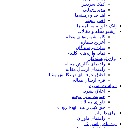
کمک سردبیر
مدیر اجرایی
اهداف و زمینه‌ها
اخبار مجله
بانک ها و نمایه نامه ها
آرشیو مجله و مقالات
کلیه شماره‌های مجله
آخرین شماره
نمایه نویسندگان
نمایه واژه های کلیدی
برای نویسندگان
راهنمای نگارش مقاله
راهنمای ارسال مقاله
اخلاق حرفه ای در نگارش مقاله
فرم ارسال مقاله
سیاست نشریه
اخلاق نشریه
حمایت مالی مجله
داوری مقالات
حق کپی رایت Copy Right
برای داوران
راهنمای داوران
ثبت نام و اشتراک