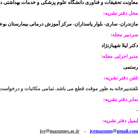
معاونت تحقیقات و فناوری دانشگاه علوم پزشکی و خدمات بهداشتی در
محل دفتر نشریه:
مازندران- ساری- بلوار پاسداران- مرکز آموزش درمانی بیمارستان بوعلی
سردبیر مجله:
دکتر لیلا شهبازنژاد
مدیر اجرایی مجله:
رستمی
تلفن دفتر نشریه:
تلفندبیرخانه به طور موقت قطع می باشد. تمامی مکاتبات و درخواست
نمابر دفتر نشریه:
-
ایمیل دفتر نشریه:
jce
mazumes.ac.ir
-
jcemazums
gmail.com