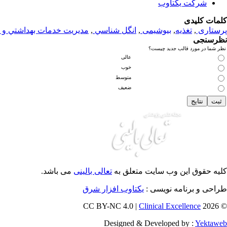
شرکت یکتاوب
کلمات کلیدی
پرستاری
,
تغذيه
,
بیوشیمی
,
انگل شناسي
,
مديريت خدمات بهداشتي و 
نظرسنجی
نظر شما در مورد قالب جدید چیست؟
عالی
خوب
متوسط
ضعیف
کلیه حقوق این وب سایت متعلق به
تعالی بالینی
می باشد.
طراحی و برنامه نویسی :
یکتاوب افزار شرق
Clinical Excellence
© 2026 CC BY-NC 4.0 |
Designed & Developed by :
Yektaweb