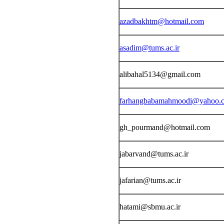
azadbakhtm@hotmail.com
asadim@tums.ac.ir
alibahal5134@gmail.com
farhangbabamahmoodi@yahoo.
gh_pourmand@hotmail.com
jabarvand@tums.ac.ir
jafarian@tums.ac.ir
hatami@sbmu.ac.ir