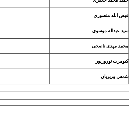
حمید محمد جعفری
فیض الله منصوری
سید عبداله موسوی
محمد مهدی ناصحی
کیومرث نوروزپور
شمس وزیریان