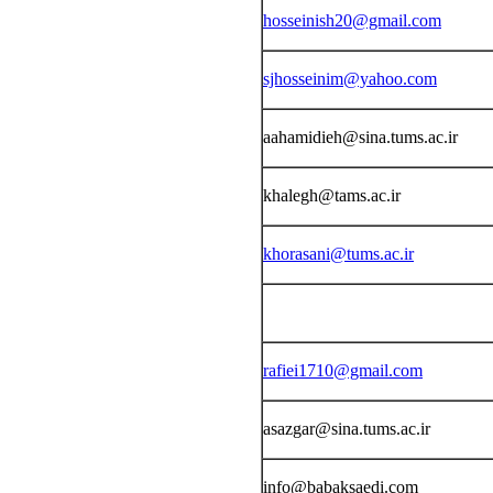
hosseinish20@gmail.com
sjhosseinim@yahoo.com
aahamidieh@sina.tums.ac.ir
khalegh@tams.ac.ir
khorasani@tums.ac.ir
rafiei1710@gmail.com
asazgar@sina.tums.ac.ir
info@babaksaedi.com