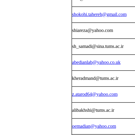
shokohi.tahereh@gmail.com
shiareza@yahoo.com
sh_samadi@sina.tums.ac.ir
abedianlab@yahoo.co.uk
kheradmand@tums.ac.ir
z.atarod64@yahoo.com
alibakhshi@tums.ac.ir
oemadian@yahoo.com