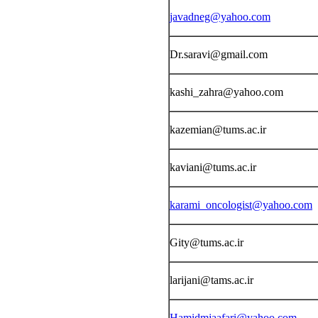
javadneg@yahoo.com
Dr.saravi@gmail.com
kashi_zahra@yahoo.com
kazemian@tums.ac.ir
kaviani@tums.ac.ir
karami_oncologist@yahoo.com
Gity@tums.ac.ir
larijani@tams.ac.ir
Hamidmjaafari@yahoo.com