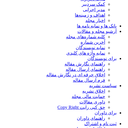
کمک سردبیر
مدیر اجرایی
اهداف و زمینه‌ها
اخبار مجله
بانک ها و نمایه نامه ها
آرشیو مجله و مقالات
کلیه شماره‌های مجله
آخرین شماره
نمایه نویسندگان
نمایه واژه های کلیدی
برای نویسندگان
راهنمای نگارش مقاله
راهنمای ارسال مقاله
اخلاق حرفه ای در نگارش مقاله
فرم ارسال مقاله
سیاست نشریه
اخلاق نشریه
حمایت مالی مجله
داوری مقالات
حق کپی رایت Copy Right
برای داوران
راهنمای داوران
ثبت نام و اشتراک