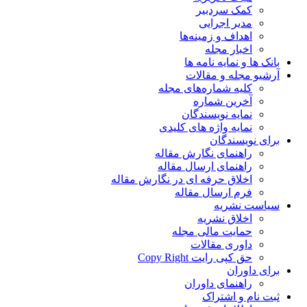
کمک سردبیر
مدیر اجرایی
اهداف و زمینه‌ها
اخبار مجله
بانک ها و نمایه نامه ها
آرشیو مجله و مقالات
کلیه شماره‌های مجله
آخرین شماره
نمایه نویسندگان
نمایه واژه های کلیدی
برای نویسندگان
راهنمای نگارش مقاله
راهنمای ارسال مقاله
اخلاق حرفه ای در نگارش مقاله
فرم ارسال مقاله
سیاست نشریه
اخلاق نشریه
حمایت مالی مجله
داوری مقالات
حق کپی رایت Copy Right
برای داوران
راهنمای داوران
ثبت نام و اشتراک