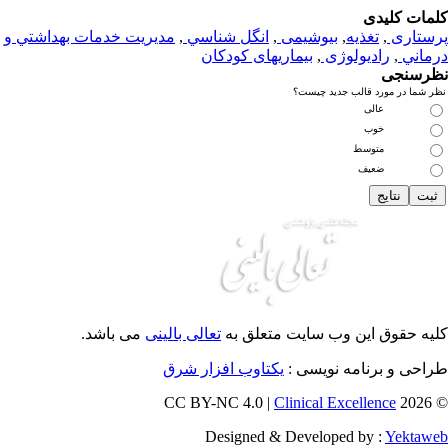
مات کلیدی
ستاری
,
تغذيه
,
بیوشیمی
,
انگل شناسي
,
مديريت خدمات بهداشتي و
ماني
,
رادیولوژی
,
بیماریهای کودکان
رسنجی
 شما در مورد قالب جدید چیست؟
عالی
خوب
متوسط
ضعیف
یه حقوق این وب سایت متعلق به
تعالی بالینی
می باشد.
احی و برنامه نویسی :
یکتاوب افزار شرق
Clinical Excellence
© 202
Designed & Developed by :
Yektaw