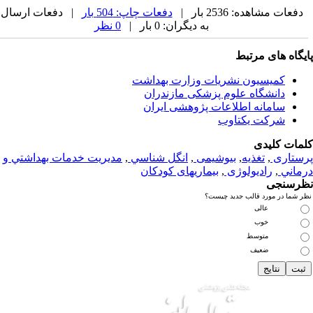
دفعات مشاهده: 2536 بار |
دفعات چاپ: 504 بار
| دفعات ارسال
به دیگران: 0 بار |
0 نظر
یگاه های مرتبط
کمیسیون نشریات وزارت بهداشت
دانشگاه علوم پزشکی مازندران
سامانه اطلاعات پژوهشی ایران
شرکت یکتاوب
مات کلیدی
ستاری
,
تغذيه
,
بیوشیمی
,
انگل شناسي
,
مديريت خدمات بهداشتي و
ماني
,
رادیولوژی
,
بیماریهای کودکان
رسنجی
 شما در مورد قالب جدید چیست؟
عالی
خوب
متوسط
ضعیف