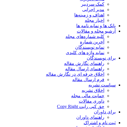
کمک سردبیر
مدیر اجرایی
اهداف و زمینه‌ها
اخبار مجله
بانک ها و نمایه نامه ها
آرشیو مجله و مقالات
کلیه شماره‌های مجله
آخرین شماره
نمایه نویسندگان
نمایه واژه های کلیدی
برای نویسندگان
راهنمای نگارش مقاله
راهنمای ارسال مقاله
اخلاق حرفه ای در نگارش مقاله
فرم ارسال مقاله
سیاست نشریه
اخلاق نشریه
حمایت مالی مجله
داوری مقالات
حق کپی رایت Copy Right
برای داوران
راهنمای داوران
ثبت نام و اشتراک