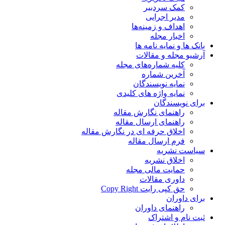
کمک سردبیر
مدیر اجرایی
اهداف و زمینه‌ها
اخبار مجله
بانک ها و نمایه نامه ها
آرشیو مجله و مقالات
کلیه شماره‌های مجله
آخرین شماره
نمایه نویسندگان
نمایه واژه های کلیدی
برای نویسندگان
راهنمای نگارش مقاله
راهنمای ارسال مقاله
اخلاق حرفه ای در نگارش مقاله
فرم ارسال مقاله
سیاست نشریه
اخلاق نشریه
حمایت مالی مجله
داوری مقالات
حق کپی رایت Copy Right
برای داوران
راهنمای داوران
ثبت نام و اشتراک