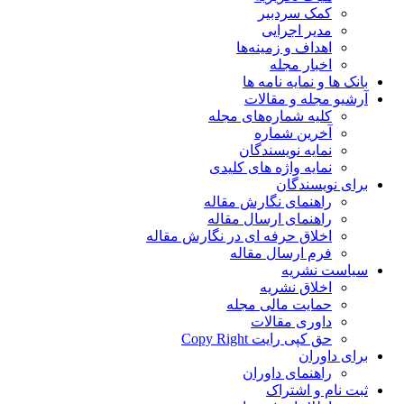
کمک سردبیر
مدیر اجرایی
اهداف و زمینه‌ها
اخبار مجله
بانک ها و نمایه نامه ها
آرشیو مجله و مقالات
کلیه شماره‌های مجله
آخرین شماره
نمایه نویسندگان
نمایه واژه های کلیدی
برای نویسندگان
راهنمای نگارش مقاله
راهنمای ارسال مقاله
اخلاق حرفه ای در نگارش مقاله
فرم ارسال مقاله
سیاست نشریه
اخلاق نشریه
حمایت مالی مجله
داوری مقالات
حق کپی رایت Copy Right
برای داوران
راهنمای داوران
ثبت نام و اشتراک