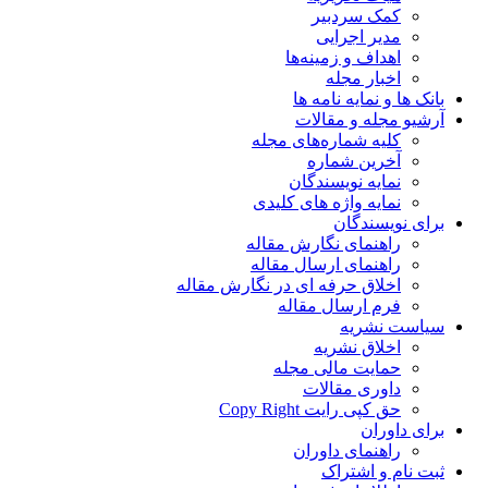
کمک سردبیر
مدیر اجرایی
اهداف و زمینه‌ها
اخبار مجله
بانک ها و نمایه نامه ها
آرشیو مجله و مقالات
کلیه شماره‌های مجله
آخرین شماره
نمایه نویسندگان
نمایه واژه های کلیدی
برای نویسندگان
راهنمای نگارش مقاله
راهنمای ارسال مقاله
اخلاق حرفه ای در نگارش مقاله
فرم ارسال مقاله
سیاست نشریه
اخلاق نشریه
حمایت مالی مجله
داوری مقالات
حق کپی رایت Copy Right
برای داوران
راهنمای داوران
ثبت نام و اشتراک