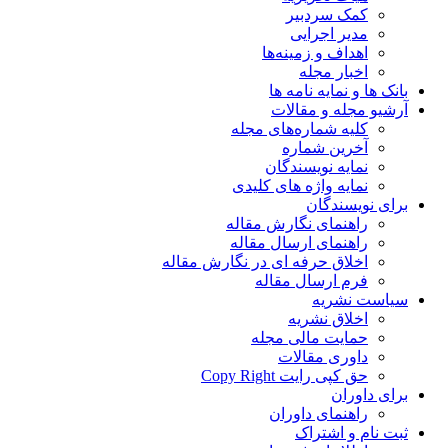
کمک سردبیر
مدیر اجرایی
اهداف و زمینه‌ها
اخبار مجله
بانک ها و نمایه نامه ها
آرشیو مجله و مقالات
کلیه شماره‌های مجله
آخرین شماره
نمایه نویسندگان
نمایه واژه های کلیدی
برای نویسندگان
راهنمای نگارش مقاله
راهنمای ارسال مقاله
اخلاق حرفه ای در نگارش مقاله
فرم ارسال مقاله
سیاست نشریه
اخلاق نشریه
حمایت مالی مجله
داوری مقالات
حق کپی رایت Copy Right
برای داوران
راهنمای داوران
ثبت نام و اشتراک