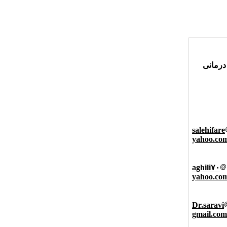
درمانی
salehifare
yahoo.co
aghili۷۰
yahoo.co
Dr.saravi
gmail.com