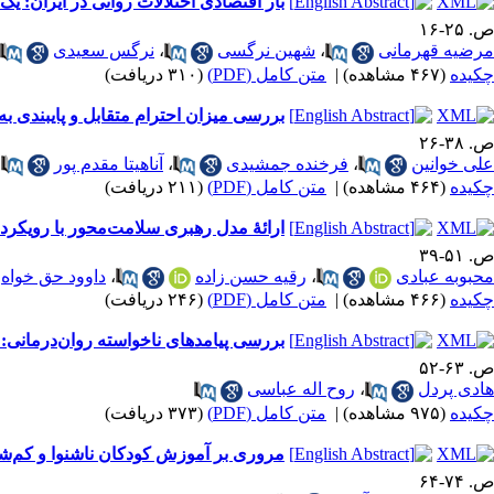
بار اقتصادی اختلالات روانی در ایران: یک
ص. ۲۵-۱۶
مرضیه قهرمانی
،
شهین نرگسی
،
نرگس سعیدی
چکیده
(۴۶۷ مشاهده)
|
متن کامل (PDF)
(۳۱۰ دریافت)
بررسی میزان احترام متقابل و پایبندی 
ص. ۳۸-۲۶
علی خوانین
،
فرخنده جمشیدی
،
آناهیتا مقدم پور
،
چکیده
(۴۶۴ مشاهده)
|
متن کامل (PDF)
(۲۱۱ دریافت)
ارائۀ مدل رهبری سلامت‌محور با رویکرد
ص. ۵۱-۳۹
محبوبه عبادی
،
رقیه حسن زاده
،
داوود حق خواه
چکیده
(۴۶۶ مشاهده)
|
متن کامل (PDF)
(۲۴۶ دریافت)
بررسی پیامدهای ناخواسته روان‌درمانی: 
ص. ۶۳-۵۲
هادی پردل
،
روح‌ اله عباسی
چکیده
(۹۷۵ مشاهده)
|
متن کامل (PDF)
(۳۷۳ دریافت)
مروری بر آموزش کودکان ناشنوا و کم‌ش
ص. ۷۴-۶۴