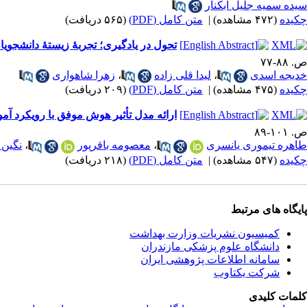
سیده سمیه جلیل آبکنار
چکیده
(۴۷۲ مشاهده)
|
متن کامل (PDF)
(۵۶۵ دریافت)
تحول در یادگیری؛ تجربۀ زیستۀ دانشجویا
ص. ۸۸-۷۷
خدیجه اسدی
،
لیدا قلی زاده
،
زهرا شاهواری
چکیده
(۴۷۵ مشاهده)
|
متن کامل (PDF)
(۲۰۹ دریافت)
ارائه مدل تأثیر هوش موفق با رویکرد آم
ص. ۱۰۱-۸۹
طاهره تیموری یانسری
،
معصومه باقرپور
،
نگین 
چکیده
(۵۴۷ مشاهده)
|
متن کامل (PDF)
(۲۱۸ دریافت)
پایگاه های مرتبط
کمیسیون نشریات وزارت بهداشت
دانشگاه علوم پزشکی مازندران
سامانه اطلاعات پژوهشی ایران
شرکت یکتاوب
کلمات کلیدی