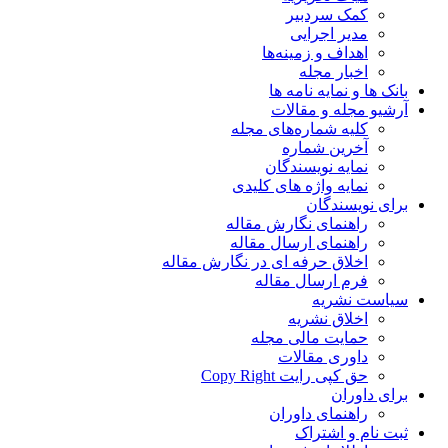
کمک سردبیر
مدیر اجرایی
اهداف و زمینه‌ها
اخبار مجله
بانک ها و نمایه نامه ها
آرشیو مجله و مقالات
کلیه شماره‌های مجله
آخرین شماره
نمایه نویسندگان
نمایه واژه های کلیدی
برای نویسندگان
راهنمای نگارش مقاله
راهنمای ارسال مقاله
اخلاق حرفه ای در نگارش مقاله
فرم ارسال مقاله
سیاست نشریه
اخلاق نشریه
حمایت مالی مجله
داوری مقالات
حق کپی رایت Copy Right
برای داوران
راهنمای داوران
ثبت نام و اشتراک