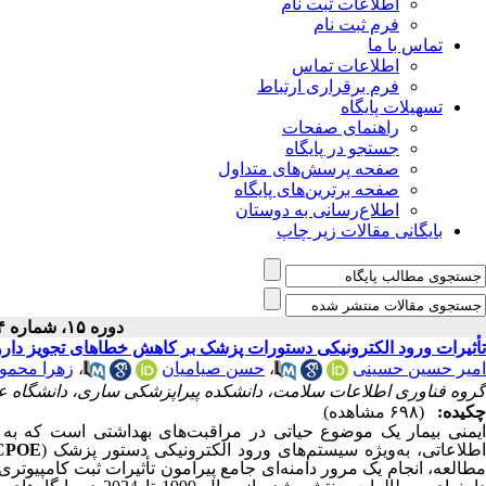
اطلاعات ثبت نام
فرم ثبت نام
تماس با ما
اطلاعات تماس
فرم برقراری ارتباط
تسهیلات پایگاه
راهنمای صفحات
جستجو در پایگاه
صفحه پرسش‌های متداول
صفحه برترین‌های پایگاه
اطلاع‌رسانی به دوستان
بایگانی مقالات زیر چاپ
دوره ۱۵، شماره ۴ - ( ۲-۱۴۰۵ )
تأثیرات ورود الکترونیکی دستورات پزشک بر کاهش خطاهای تجویز دارو:
امیر حسین حسینی
،
حسن صیامیان
،
زهرا محمود
گروه فناوری اطلاعات سلامت، دانشکده پیراپزشکی ساری، دانشگاه عل
چکیده:
(۶۹۸ مشاهده)
ایمنی بیمار یک موضوع حیاتی در مراقبت‌های بهداشتی است که به ج
طلاعاتی، به‌ویژه سیستم‌های ورود الکترونیکی دستور پزشک
(
CPOE
مطالعه، انجام یک مرور دامنه‌ای جامع پیرامون تأثیرات ثبت کامپیوت