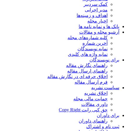
کمک سردبیر
مدیر اجرایی
اهداف و زمینه‌ها
اخبار مجله
بانک ها و نمایه نامه ها
آرشیو مجله و مقالات
کلیه شماره‌های مجله
آخرین شماره
نمایه نویسندگان
نمایه واژه های کلیدی
برای نویسندگان
راهنمای نگارش مقاله
راهنمای ارسال مقاله
اخلاق حرفه ای در نگارش مقاله
فرم ارسال مقاله
سیاست نشریه
اخلاق نشریه
حمایت مالی مجله
داوری مقالات
حق کپی رایت Copy Right
برای داوران
راهنمای داوران
ثبت نام و اشتراک