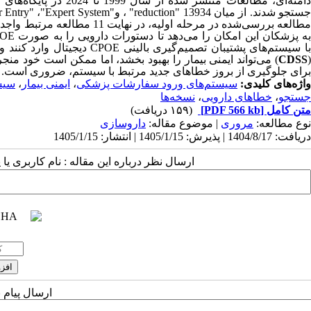
امنه‌ای، مطالعات منتشر شده از سال 1999 تا 2024 در پایگاه‌های اطلاعاتی
جستجو شدند. از میان 13934
"reduction"
، و
"Expert System"
،
r Entry"
مطالعه بررسی‌شده در مرحله اول
ه پزشکان این امکان را می‌دهد تا دستورات دارویی را به صورت
POE
ا سیستم‌های پشتیبان تصمیم‌گیری بالینی
CPOE
دیجیتال وارد کنند 
CDSS
(
می‌تواند ایمنی بیمار را بهبود بخشد، اما ممکن است خود منج
برای جلوگیری از بروز خطاهای جدید مرتبط با سیستم، ضروری است
.
واژه‌های کلیدی:
سیستم‌های ورود سفارشات پزشکی
،
ایمنی بیمار
،
سیس
جستجو
،
خطاهای دارویی
،
نسخه‌ها
متن کامل
[PDF 566 kb]
(۱۵۹ دریافت)
نوع مطالعه:
مروری
| موضوع مقاله:
داروسازی
دریافت: 1404/8/17 | پذیرش: 1405/1/15 | انتشار: 1405/1/15
ارسال نظر درباره این مقاله : نام کاربری ی
ارسال پیام 