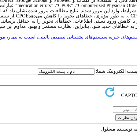
ScienceDirect
با استفاده از کلمات و
PubMed
و
Google Scholar
،
"Computerized Physician Orde
،
"CPOE"
،
"medication errors"
عبارات 
یه، در نهایت 11 مطالعه مرتبط واجد شرایط، وارد این مرور شدند. نتایج مطالعات مرور شده نشان داد ک
. C
، به طور مؤثری، خطاهای تجویز را کاهش می‌دهد
CPOE
از سیست
و با کاهش ورود دستی اطلاعات، خطاهای تجویز را به حداقل برساند.
ر به خطاهای جدید شود. بنابراین، نظارت مستمر و بهبود مداوم این سی
تم‌های خبره
،
سیستم‌های پشتیبانی تصمیم
،
بالینی، آسیب به بیمار
،
موت
ا پست الکترونیک شما:
به نویسنده مسئول