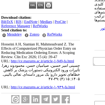
کلیدی
ه استفاده
م‌های
 ترکیب
Download citation:
ستم‌ها
BibTeX
|
RIS
|
EndNote
|
Medlars
|
ProCite
|
Reference Manager
|
RefWorks
ور
Send citation to:
Mendeley
Zotero
RefWorks
Hosseini A H, Siamian H, Mahmoudvand Z. The
Effects of Computerized Physician Order Entry on
Reducing Medication Ordering Errors: A Scoping
Review. Clin Exc 2026; 15 (4) :39-47
URL:
http://ce.mazums.ac.ir/article-1-949-fa.html
حسینی امیر حسین، صیامیان حسن، محمودوند زهرا.
تأثیرات ورود الکترونیکی دستورات پزشک بر کاهش
خطاهای تجویز دارو: یک مرور دامنه‌ای. تعالی بالینی.
۱۴۰۵; ۱۵ (۴) :۳۹-۴۷
URL:
http://ce.mazums.ac.ir/article-۱-۹۴۹-fa.html