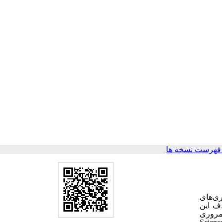
فهرست نسخه ها
ی‌های
دف این
 مروری