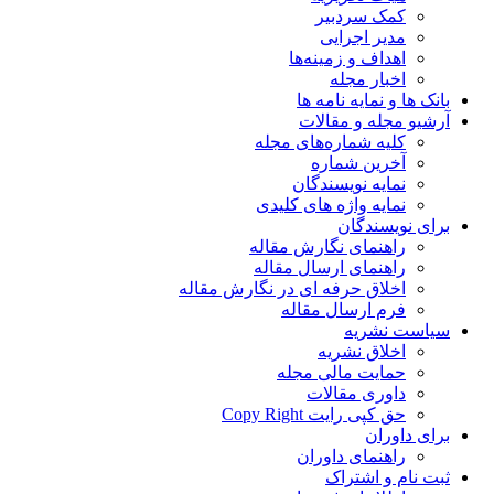
کمک سردبیر
مدیر اجرایی
اهداف و زمینه‌ها
اخبار مجله
بانک ها و نمایه نامه ها
آرشیو مجله و مقالات
کلیه شماره‌های مجله
آخرین شماره
نمایه نویسندگان
نمایه واژه های کلیدی
برای نویسندگان
راهنمای نگارش مقاله
راهنمای ارسال مقاله
اخلاق حرفه ای در نگارش مقاله
فرم ارسال مقاله
سیاست نشریه
اخلاق نشریه
حمایت مالی مجله
داوری مقالات
حق کپی رایت Copy Right
برای داوران
راهنمای داوران
ثبت نام و اشتراک