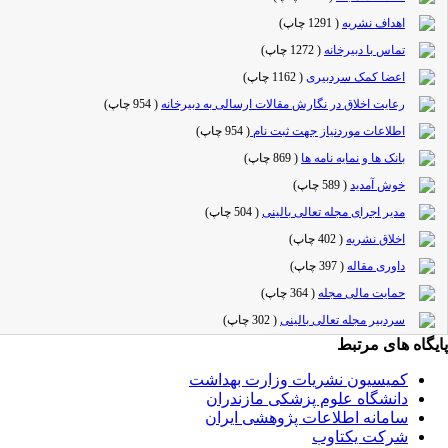
اهداف نشریه
(
1291 چاپ
)
تماس با دبیرخانه
(
1272 چاپ
)
اعضا کمک سردبیری
(
1162 چاپ
)
رعایت اخلاق در نگارش مقالات ارسالی به دبیرخانه
(
954 چاپ
)
اطلاعات موردنیاز جهت ثبت نام
(
954 چاپ
)
بانک ها و نمایه نامه ها
(
869 چاپ
)
خوش آمدید
(
589 چاپ
)
مدیر اجرای مجله تعالی بالینی
(
504 چاپ
)
اخلاق نشریه
(
402 چاپ
)
داوری مقاله
(
397 چاپ
)
حمایت مالی مجله
(
364 چاپ
)
سردبیر مجله تعالی بالینی
(
302 چاپ
)
پایگاه های مرتبط
کمیسیون نشریات وزارت بهداشت
دانشگاه علوم پزشکی مازندران
سامانه اطلاعات پژوهشی ایران
شرکت یکتاوب