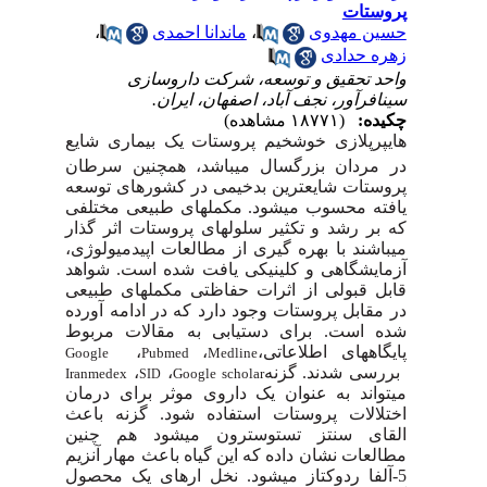
پروستات
حسین مهدوی
،
ماندانا احمدی
،
زهره حدادی
واحد تحقیق و توسعه، شرکت داروسازی
سینافرآور، نجف آباد، اصفهان، ایران.
چکیده:
(۱۸۷۷۱ مشاهده)
هایپرپلازی خوش
خیم پروستات
یک بیماری شایع
در مردان بزرگسال می­باشد، هم­چنین سرطان
پروستات شایع­ترین بدخیمی در کشورهای توسعه
یافته محسوب می­شود. مکمل­های طبیعی مختلفی
که بر رشد و تکثیر سلول­های پروستات اثر گذار
می­باشند با بهره گیری از مطالعات اپیدمیولوژی،
آزمایشگاهی و کلینیکی یافت شده است. شواهد
قابل قبولی از اثرات حفاظتی مکمل­های ­طبیعی
در مقابل پروستات وجود دارد که در ادامه آورده
شده است. برای دستیابی به مقالات مربوط
پایگاه­های اطلاعاتی
،
،
،
Google
Pubmed
Medline
بررسی شدند. گزنه
،
،
Iranmedex
Google scholar
SID
می­تواند به عنوان یک داروی موثر برای درمان
اختلالات پروستات استفاده شود. گزنه باعث
القای سنتز تستوسترون می­شود هم چنین
مطالعات نشان داده که این گیاه باعث مهار آنزیم
5-آلفا ردوکتاز می­شود. نخل اره­ای یک محصول