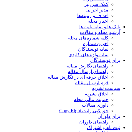
کمک سردبیر
مدیر اجرایی
اهداف و زمینه‌ها
اخبار مجله
بانک ها و نمایه نامه ها
آرشیو مجله و مقالات
کلیه شماره‌های مجله
آخرین شماره
نمایه نویسندگان
نمایه واژه های کلیدی
برای نویسندگان
راهنمای نگارش مقاله
راهنمای ارسال مقاله
اخلاق حرفه ای در نگارش مقاله
فرم ارسال مقاله
سیاست نشریه
اخلاق نشریه
حمایت مالی مجله
داوری مقالات
حق کپی رایت Copy Right
برای داوران
راهنمای داوران
ثبت نام و اشتراک