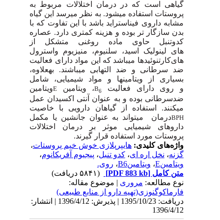
گیاهی است که در درمان اختلالات مربوط به
پروستات استفاده می­شود. به نظر می­رسد این گیاه
مشابه داروی فیناستراید باشد با این تفاوت که با
بدن سازگار تر بوده و هزینه کمتری دارد. عصاره
کدوتنبل حاوی ماده روغنی متشکل از
های لینولیک اسید، سلنیوم، منیزیوم و
استرول
های
کارتنوئیدها می­باشد که این مواد دارای فعالیت
ضد سرطانی و ضد التهابی می­باشند. به­علاوه،
بسیاری از ویتامین­ها و مواد شیمیایی، شامل
و روی دارای فعالیت
، ویتامین
ویتامین
E
B
6
ضدسرطانی بوده و به عنوان آنتی اکسیدان عمل
می­کنند. استفاده از گیاهان دارویی با خاصیت
درمان
می­تواند به عنوان جانشین یا مکمل
BPH
داروهای شیمیایی موثر بر درمان اختلالات
پروستات مورد استفاده قرار گیرند.
واژه‌های کلیدی:
هایپرپلازی خوش خیم پروستات
،
گزنه
،
نخل اره ای
،
کدو تنبل
،
پیجیوم آفریکانوم
،
ویتامینE
،
ویتامینB6
،
روی.
متن کامل
[PDF 883 kb]
(۵۸۴۱ دریافت)
نوع مطالعه:
مروری
| موضوع مقاله:
فارماکوگنوزی(تهیه دارو از منابع طبیعی)
دریافت: 1395/10/23 | پذیرش: 1396/4/12 | انتشار:
1396/4/12