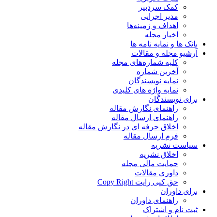
کمک سردبیر
مدیر اجرایی
اهداف و زمینه‌ها
اخبار مجله
بانک ها و نمایه نامه ها
آرشیو مجله و مقالات
کلیه شماره‌های مجله
آخرین شماره
نمایه نویسندگان
نمایه واژه های کلیدی
برای نویسندگان
راهنمای نگارش مقاله
راهنمای ارسال مقاله
اخلاق حرفه ای در نگارش مقاله
فرم ارسال مقاله
سیاست نشریه
اخلاق نشریه
حمایت مالی مجله
داوری مقالات
حق کپی رایت Copy Right
برای داوران
راهنمای داوران
ثبت نام و اشتراک