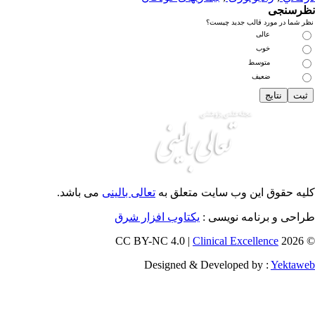
رسنجی
 شما در مورد قالب جدید چیست؟
عالی
خوب
متوسط
ضعیف
یه حقوق این وب سایت متعلق به
تعالی بالینی
می باشد.
احی و برنامه نویسی :
یکتاوب افزار شرق
Clinical Excellence
© 202
Designed & Developed by :
Yektaw