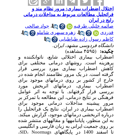
اختلال اضطراب بیماری: مرور نظام مند و
فراتحلیل مطالعات مربوط به مداخلات درمانی
رایج در ایران
صائمه خلیلی طرقبه
،
جواد صالحی
فدردی
،
زهره سپهری شاملو
،
کاظم رسول زاده طباطبایی
دانشگاه فردوسی مشهد، ایران.
چکیده:
(۴۵۹۵ مشاهده)
اضطراب بیماری اختلالی شایع، ناتوان­کننده و
پرهزینه است. روش­های درمانی مختلفی برای
کاهش اضطراب بیماری مورد بررسی قرار
گرفته است. در یک مرور نظام­مند انجام شده در
خارج از کشور بر روی درمان­های موجود برای
اضطراب بیماری، درمان­های اثربخش مورد
بررسی قرار گرفته­اند. با توجه به اثر عوامل
فرهنگی بر نتایج درمانی، این مطالعه با تمرکز بر
مرور پیشینه مداخلات درمانی موجود برای
اضطراب بیماری در ایران، نتایج یک فراتحلیل را
درباره اثربخشی درمان­های موجود، گزارش می­کند.
به این منظور، پایان­نامه­ها و مقاله­های منتشر شده
بر روی جمعیت ایرانی به زبان فارسی و انگلیسی
تا اسفند 1400 در پایگاه­های
،
SID
،
Noormags