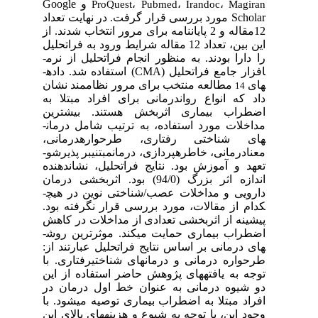
و
Google
ProQuest
،
Pubmed
،
Irandoc
،
Magiran
Scholar
مورد بررسی قرار گرفت. در نهایت تعداد
12مقاله و 2 پایان­نامه برای مرور انتخاب شدند. از
این بین، تعداد 12 مقاله شرایط ورود به فراتحلیل
را دارا بودند. به منظور انجام فراتحلیل از نرم­
افزار جامع فراتحلیل (
CMA
) استفاده شد. داده­
های
مطالعه منتخب برای مرور نظام­مند نشان
14
داد که انواع روان­درمانی برای افراد مبتلا به
اضطراب بیماری اثر­بخش هستند. بیشترین
مداخلات مورد استفاده، به ترتیب شامل درمان­
های شناختی رفتاری، طرحواره­درمانی،
معنادرمانی، خاطره­پردازی، درمان­مبتنی­بر پذیرش­و­
تعهد و آموزش بود. نتایج فراتحلیل، نشان­دهنده
اندازه اثر بزرگ (94/0)
بود. اثربخشی درمان
دارویی و مداخلات عصب/شناختی نوین در هیچ­
کدام از مقالات، مورد بررسی قرار نگرفته بود.
پیشینه از اثربخشی تعدادی از مداخلات در کاهش
اضطراب بیماری حمایت می­کند. موثرترین روش­
های درمانی بر اساس نتایج فراتحلیل عبارتند از:
طرحواره درمانی و درمان­های شناختی­رفتاری. با
توجه به یافته­های پژوهش حاضر استفاده از این
دو شیوه درمانی به عنوان خط اول درمان در
افراد مبتلا به اضطراب بیماری توصیه می­شود. با
وجود این، با توجه به شیوع و هزینه­های بالای این