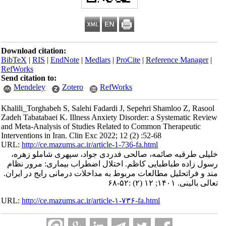
Download citation:
BibTeX
|
RIS
|
EndNote
|
Medlars
|
ProCite
|
Reference Manager
|
RefWorks
Send citation to:
Mendeley
Zotero
RefWorks
Khalili_Torghabeh S, Salehi Fadardi J, Sepehri Shamloo Z, Rasool
Zadeh Tabatabaei K. Illness Anxiety Disorder: a Systematic Review
and Meta-Analysis of Studies Related to Common Therapeutic
Interventions in Iran. Clin Exc 2022; 12 (2) :52-68
URL:
http://ce.mazums.ac.ir/article-1-736-fa.html
خلیلی طرقبه صائمه، صالحی فدردی جواد، سپهری شاملو زهره،
رسول زاده طباطبایی کاظم. اختلال اضطراب بیماری: مرور نظام
مند و فراتحلیل مطالعات مربوط به مداخلات درمانی رایج در ایران.
تعالی بالینی. ۱۴۰۱; ۱۲ (۲) :۵۲-۶۸
URL:
http://ce.mazums.ac.ir/article-۱-۷۳۶-fa.html