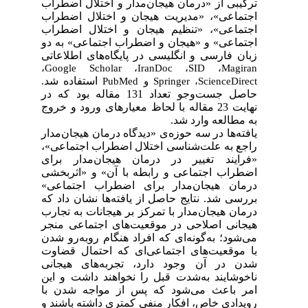
ترکیبی از «درمان هیجان‌مدار و اختلال اضطراب
اجتماعی»، «مدیریت هیجان و اختلال اضطراب
اجتماعی»، «تنظیم هیجان و اختلال اضطراب
اجتماعی» و «هیجان و اضطراب اجتماعی» به دو
زبان فارسی و انگلیسی در پایگاه‌های اطلاعاتی
،
Google Scholar
،
IranDoc
،
SID
،
Magiran
استفاده شد.
ScienceDirect
،
Springer
و
PubMed
حاصل جست‌وجو تعداد 131 مقاله بود که در
نهایت 23 مقاله با لحاظ معیارهای ورود و خروج
به مطالعه وارد شد.
یافته‌ها در سه حوزه‌ی «
دیدگاه درمان هیجان‌مدار
راجع به علت‌شناسی اختلال اضطراب اجتماعی»،
«فرایند تغییر در درمان هیجان‌مدار برای
اضطراب اجتماعی و رابطه با آن»
و
«
اثربخشی
درمان هیجان‌مدار برای اضطراب اجتماعی»
بررسی شد. نتایج حاصل از یافته‌ها نشان داد که
درمان ‌هیجان‌مدار با تمرکز بر هیجانات به تجارب
هیجانی اصلاحی در موقعیت‌های اجتماعی منجر
می‌شود؛ به‌گونه‌ای که افراد هنگام روبه‌رو شدن
با موقعیت‌های اجتماعی‌ای که احتمال قضاوت
شدن در آن وجود دارد، تجربه‌های هیجانی
ناخوشایند به‌شدت قبل را نخواهند داشت و این
امر باعث می‌شود که پس از مواجه شدن با
رویدادی خاص، افکار منفی کمتری داشته باشند و