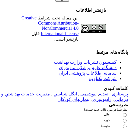
بازنشر اطلاعات
این مقاله تحت شرایط
Creative
Commons Attribution-
NonCommercial 4.0
International License
قابل
بازنشر است.
یگاه های مرتبط
کمیسیون نشریات وزارت بهداشت
دانشگاه علوم پزشکی مازندران
سامانه اطلاعات پژوهشی ایران
شرکت یکتاوب
مات کلیدی
ستاری
,
تغذيه
,
بیوشیمی
,
انگل شناسي
,
مديريت خدمات بهداشتي و
ماني
,
رادیولوژی
,
بیماریهای کودکان
رسنجی
 شما در مورد قالب جدید چیست؟
عالی
خوب
متوسط