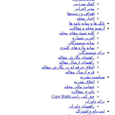
کمک سردبیر
مدیر اجرایی
اهداف و زمینه‌ها
اخبار مجله
بانک ها و نمایه نامه ها
آرشیو مجله و مقالات
کلیه شماره‌های مجله
آخرین شماره
نمایه نویسندگان
نمایه واژه های کلیدی
برای نویسندگان
راهنمای نگارش مقاله
راهنمای ارسال مقاله
اخلاق حرفه ای در نگارش مقاله
فرم ارسال مقاله
سیاست نشریه
اخلاق نشریه
حمایت مالی مجله
داوری مقالات
حق کپی رایت Copy Right
برای داوران
راهنمای داوران
ثبت نام و اشتراک