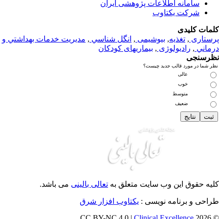
سامانه اطلاعات پژوهشی ایران
شرکت یکتاوب
مات کلیدی
ستاری
,
تغذيه
,
بیوشیمی
,
انگل شناسي
,
مديريت خدمات بهداشتي و
ماني
,
رادیولوژی
,
بیماریهای کودکان
رسنجی
 شما در مورد قالب جدید چیست؟
عالی
خوب
متوسط
ضعیف
یه حقوق این وب سایت متعلق به
تعالی بالینی
می باشد.
احی و برنامه نویسی :
یکتاوب افزار شرق
Clinical Excellence
© 202