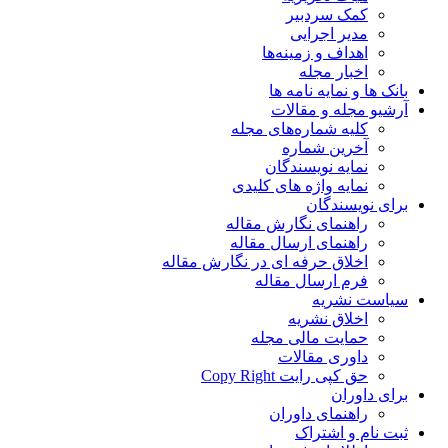
کمک سردبیر
مدیر اجرایی
اهداف و زمینه‌ها
اخبار مجله
بانک ها و نمایه نامه ها
آرشیو مجله و مقالات
کلیه شماره‌های مجله
آخرین شماره
نمایه نویسندگان
نمایه واژه های کلیدی
برای نویسندگان
راهنمای نگارش مقاله
راهنمای ارسال مقاله
اخلاق حرفه ای در نگارش مقاله
فرم ارسال مقاله
سیاست نشریه
اخلاق نشریه
حمایت مالی مجله
داوری مقالات
حق کپی رایت Copy Right
برای داوران
راهنمای داوران
ثبت نام و اشتراک