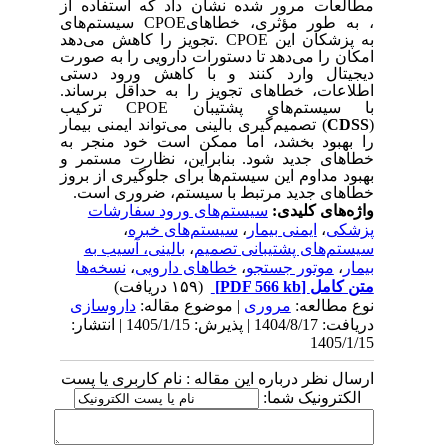
مطالعات مرور شده نشان داد که استفاده از
، به طور مؤثری، خطاهای
CPOE
سیستم‌های
به پزشکان این
. CPOE
تجویز را کاهش می‌دهد
امکان را می‌دهد تا دستورات دارویی را به صورت
دیجیتال وارد کنند و با کاهش ورود دستی
اطلاعات، خطاهای تجویز را به حداقل برساند.
با سیستم‌های پشتیبان
CPOE
ترکیب
)
CDSS
(
تصمیم‌گیری بالینی
می‌تواند ایمنی بیمار
را بهبود بخشد، اما ممکن است خود منجر به
خطاهای جدید شود. بنابراین، نظارت مستمر و
بهبود مداوم این سیستم‌ها برای جلوگیری از بروز
خطاهای جدید مرتبط با سیستم، ضروری است
.
واژه‌های کلیدی:
سیستم‌های ورود سفارشات
پزشکی
،
ایمنی بیمار
،
سیستم‌های خبره
،
سیستم‌های پشتیبانی تصمیم
،
بالینی، آسیب به
بیمار
،
موتور جستجو
،
خطاهای دارویی
،
نسخه‌ها
متن کامل
[PDF 566 kb]
(۱۵۹ دریافت)
نوع مطالعه:
مروری
| موضوع مقاله:
داروسازی
دریافت: 1404/8/17 | پذیرش: 1405/1/15 | انتشار:
1405/1/15
ارسال نظر درباره این مقاله : نام کاربری یا پست
الکترونیک شما: