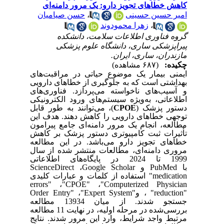
کاهش خطاهای تجویز دارو: یک مرور دامنه‌ای
امیر حسین حسینی
،
حسن صیامیان
،
زهرا محمودوند
گروه فناوری اطلاعات سلامت، دانشکده
پیراپزشکی ساری، دانشگاه علوم پزشکی
مازندران، ساری، ایران.
چکیده:
(۶۸۷ مشاهده)
ایمنی بیمار یک موضوع حیاتی در مراقبت‌های
بهداشتی است که به جلوگیری از خطاهای دارویی
و آسیب‌های ناخواسته می‌پردازد. فناوری‌های
اطلاعاتی، به‌ویژه سیستم‌های ورود الکترونیکی
دستور پزشک
(
CPOE
)
، می‌توانند به طور قابل
توجهی خطاهای دارویی را کاهش دهند. هدف این
مطالعه، انجام یک مرور دامنه‌ای جامع پیرامون
تأثیرات ثبت کامپیوتری دستور پزشک بر کاهش
خطاهای تجویز دارو می‌باشد. در این مطالعه
مروری دامنه‌ای، مطالعات منتشر شده از سال
1999 تا 2024 در پایگاه‌های اطلاعاتی
با
PubMed
و
Google Scholar
،
ScienceDirect
"medication
استفاده از کلمات و عبارات کلیدی
errors"
،
"CPOE"
،
"Computerized Physician
"reduction"
، و
"Expert System"
،
Order Entry"
جستجو شدند. از میان 13934 مطالعه
بررسی‌شده در مرحله اولیه، در نهایت 11 مطالعه
مرتبط واجد شرایط، وارد این مرور شدند. نتایج